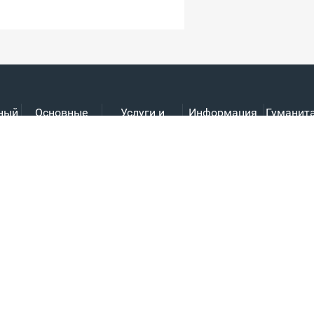
ный
Основные
Услуги и
Информация
Гуманит
й
продукты
поддержка
для прессы
наук
Первый энергоэффективный плас
Сервис THT
Корпоративные новости
Стандартизированный теплообме
Сеть услуг
Развитие отрасли
полусварочный пластинчатый те
Загрузка данных
рамный теплообменник
Скачивание руководства
пластинчатый (трубчатый) тепл
Полносварочный широкополосный
Специальный теплообменник для
Паяльный пластинчатый теплообм