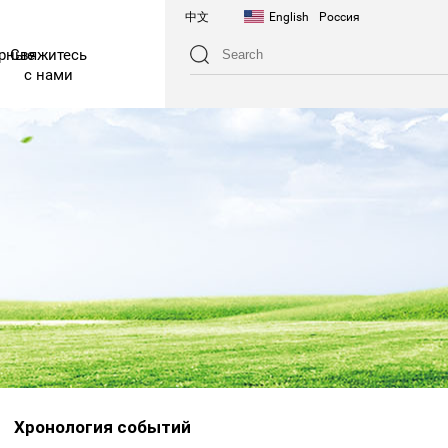
中文
English
Россия
арные
Свяжитесь
с нами
Хронология событий