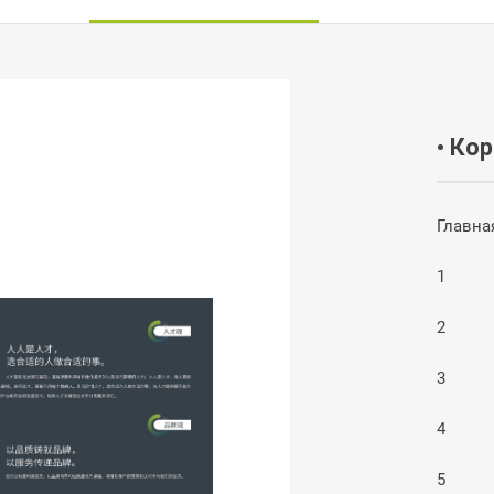
• Ко
Главна
1
2
3
4
5