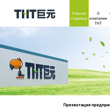
Главная
О
страница
компании
THT
Презентация предпри