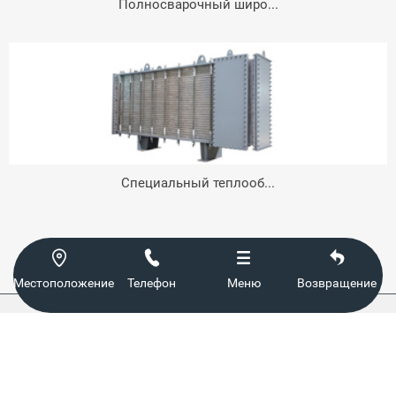
Полносварочный широ...
Специальный теплооб...




Местоположение
Телефон
Меню
Возвращение
Copyright (C) 2021 Siping City Гигантский океанский теплообменник
Ltd. Авторские права 吉IPC备08100001号-1