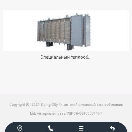
Специальный теплооб...
Copyright (C) 2021 Siping City Гигантский океанский теплообменник
Ltd. Авторские права 吉IPC备08100001号-1



