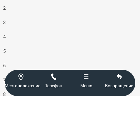
2
3
4
5
6




7
Местоположение
Телефон
Меню
Возвращение
8
9
10
11