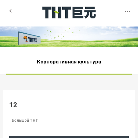


Корпоративная культура
12
Большой THT