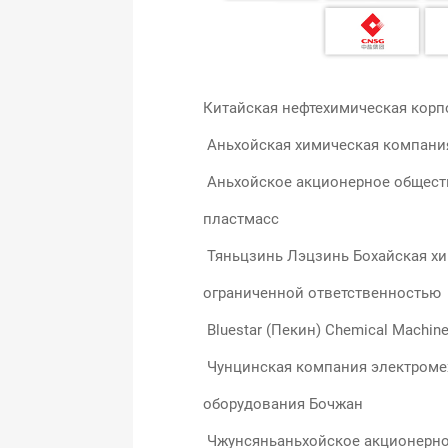
Китайская нефтехимическая кор
Аньхойская химическая компан
Аньхойское акционерное общест
пластмасс
Тяньцзинь Лэцзинь Бохайская хи
ограниченной ответственностью
Bluestar (Пекин) Chemical Machiner
Чунцинская компания электроме
оборудования Бочжан
Чжунсяньаньхойское акционерно