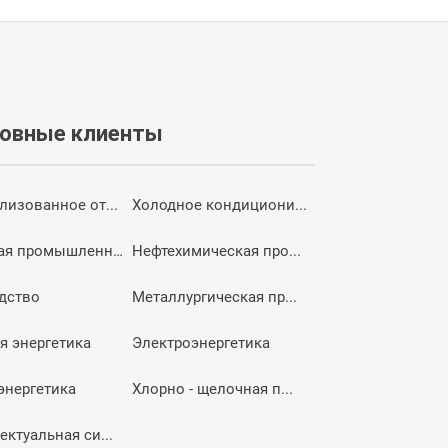
новные клиенты
лизованное от...
Холодное кондициони...
Пищевая промышленно...
Нефтехимическая про...
дство
Металлургическая пр...
я энергетика
Электроэнергетика
энергетика
Хлорно - щелочная п...
ектуальная си...