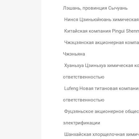
Лэшань, провинция Сычуань
Нинся Цзиньюйюань химическая
Китайская компания Pingui Shen
Чжэцзянская акционерная компа
Чжэньяна
Хуаньхуа Цзиньхуа химическая к
ответственностью
Lufeng Новая титановая компани
ответственностью
Фуцзяньское акционерное общест
электрификации
Шанхайская хлорщелочная хими