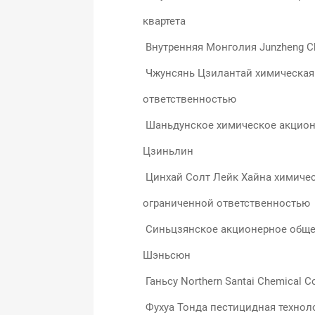
квартета
Внутренняя Монголия Junzheng Ch
Чжунсянь Цзилантай химическая
ответственностью
Шаньдунское химическое акцион
Цзиньлин
Цинхай Солт Лейк Хайна химичес
ограниченной ответственностью
Синьцзянское акционерное обще
Шэньсюн
Ганьсу Northern Santai Chemical Co
Фухуа Тонда пестицидная технол