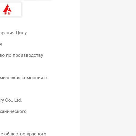
порация Цилу
ия
во по производству
мическая компания с
y Co., Ltd.
ханического
е общество красного