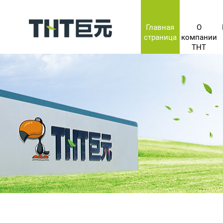
Главная
О
страница
компании
THT