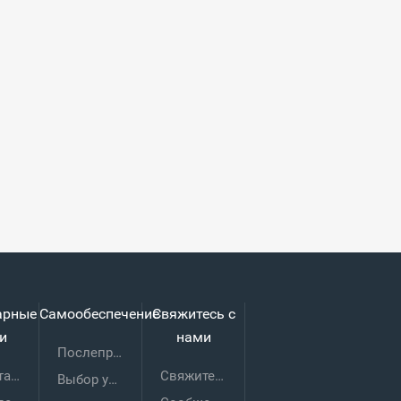
арные
Самообеспечение
Свяжитесь с
и
нами
Послепродажное обслуживание
Набор талантливых людей
Свяжитесь с нами
Выбор услуг