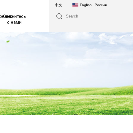
中文
English
Россия
арные
Свяжитесь
с нами