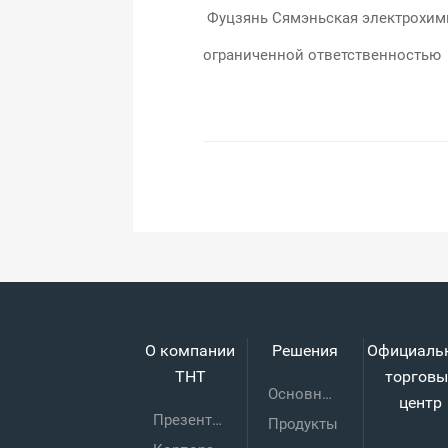
Фуцзянь Сямэньская электрохим
ограниченной ответственностью
О компании
Решения
Официаль
THT
торговы
Основные технологии
центр
Презентация предприятия
Продукты