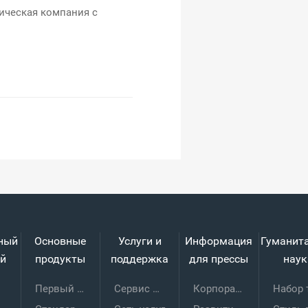
ическая компания с
ный
Основные
Услуги и
Информация
Гуманит
й
продукты
поддержка
для прессы
наук
Первый энергоэффективный плас
Сервис THT
Корпоративные новости