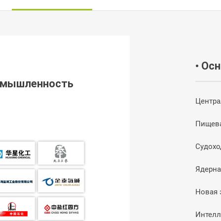
• Ос
ромышленность
Центра
Судохо
Ядерна
Новая 
Интелл