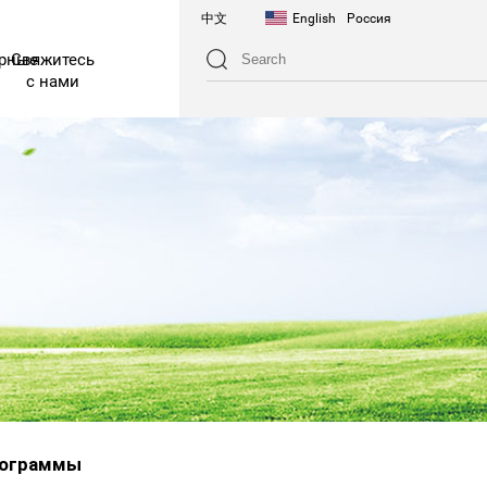
中文
English
Россия
арные
Свяжитесь
с нами
ограммы