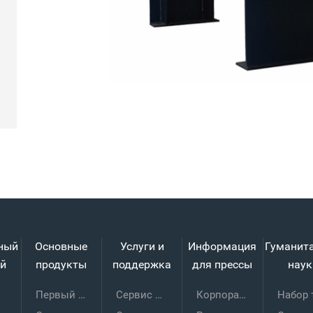
1
2
3
4
5
6
ный
Основные
Услуги и
Информация
Гуманит
й
продукты
поддержка
для прессы
наук
Первый энергоэффективный плас
Сервис THT
Корпоративные новости