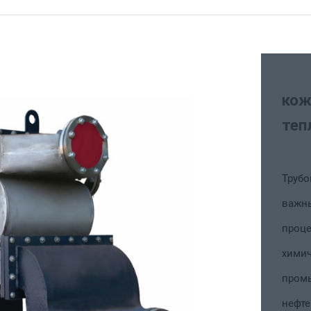
кожухотрубчатый
теплообменник
Трубопроводные теплообменники являются
важным оборудованием в технологических
процессах в нефтеперерабатывающей,
химической, энергетической и других отраслях
промышленности, согласно статистике на
нефтеперерабатывающих заводах, это