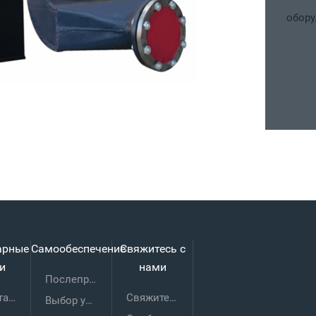
оборудование соста
арные
Самообеспечение
Свяжитесь с
и
нами
Послепродажное обслуживание
Набор талантливых людей
Свяжитесь с нами
Выбор услуг