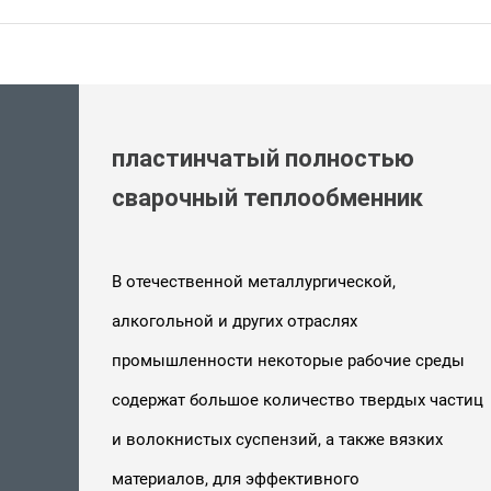
реды
частиц
х