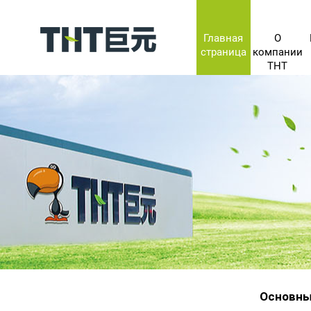
Главная
О
страница
компании
THT
Основны