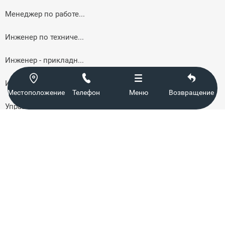
Менеджер по работе...
Инженер по техниче...
Инженер - прикладн...




Инженер по закупка...
Местоположение
Телефон
Меню
Возвращение
Управление качеств...
Главный сотрудник ...
Инженер - технолог