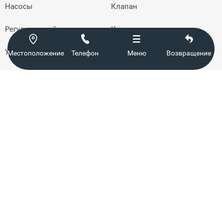
Насосы
Клапан
Регулирующий электр...
Контроллер




Ультразвуковой расх...
Электромагнитный ра...
Местоположение
Телефон
Меню
Возвращение
Импортный расходоме...
Прокладка
Copyright (C) 2021 Siping City Гигантский океанский теплообменник
Ltd. Авторские права 吉IPC备08100001号-1