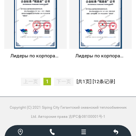
Лидеры по корпоративным стандартам в 2022 году 2
Лидеры по корпоративным стандартам 2022 года
上一页
1
下一页
[共1页] [12条记录]
Copyright (C) 2021 Siping City Гигантский океанский теплообменник
Ltd. Авторские права 吉IPC备08100001号-1



