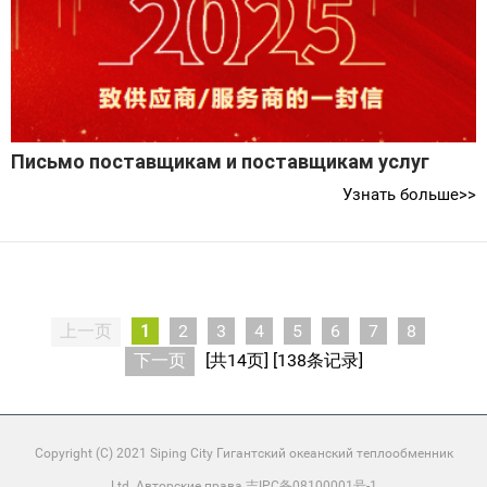
Письмо поставщикам и поставщикам услуг
Узнать больше>>
上一页
1
2
3
4
5
6
7
8
下一页
[共14页] [138条记录]
Copyright (C) 2021 Siping City Гигантский океанский теплообменник
Ltd. Авторские права 吉IPC备08100001号-1