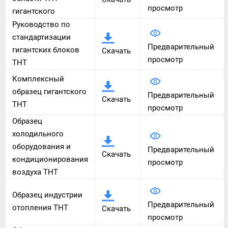
просмотр
гигантского
Руководство по
стандартизации
Предварительный
гигантских блоков
Скачать
просмотр
THT
Комплексный
образец гигантского
Предварительный
Скачать
THT
просмотр
Образец
холодильного
оборудования и
Предварительный
Скачать
кондиционирования
просмотр
воздуха THT
Образец индустрии
Предварительный
отопления THT
Скачать
просмотр