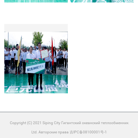
Copyright (C) 2021 Siping City Гигантский океанский теплообменник
Ltd. Авторские права 吉IPC备08100001号-1